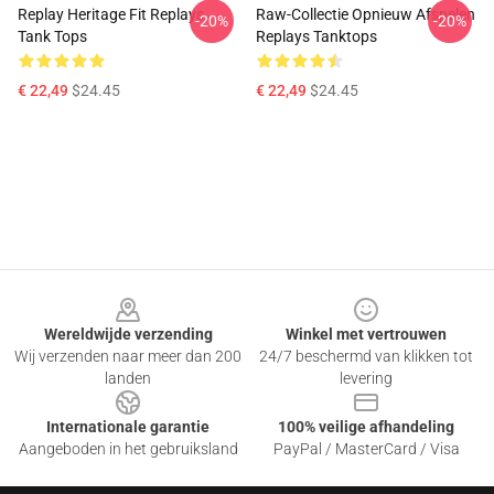
Replay Heritage Fit Replays
Raw-Collectie Opnieuw Afspelen
-20%
-20%
Tank Tops
Replays Tanktops
€ 22,49
$24.45
€ 22,49
$24.45
Footer
Wereldwijde verzending
Winkel met vertrouwen
Wij verzenden naar meer dan 200
24/7 beschermd van klikken tot
landen
levering
Internationale garantie
100% veilige afhandeling
Aangeboden in het gebruiksland
PayPal / MasterCard / Visa