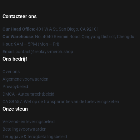
Contacteer ons
Our Head Office
: 401 W A St, San Diego, CA 92101
Our Warehouse
: No. 4040 Renmin Road, Qingyang District, Chengdu
Hour
: 9AM – 5PM (Mon – Fri)
Email
: contact@replays-merch.shop
Ons bedrijf
Over ons
Algemene voorwaarden
Privacybeleid
DMCA - Auteursrechtbeleid
CA SB657: Wet op de transparantie van de toeleveringsketen
Onze steun
Verzend- en leveringsbeleid
Betalingsvoorwaarden
Teruggave & terugbetalingsbeleid