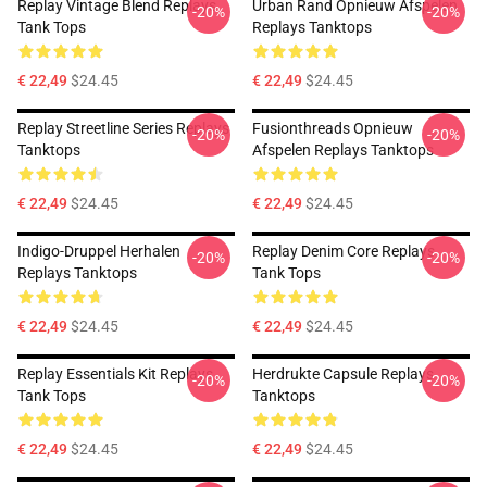
Replay Vintage Blend Replays
Urban Rand Opnieuw Afspelen
-20%
-20%
Tank Tops
Replays Tanktops
€ 22,49
$24.45
€ 22,49
$24.45
Replay Streetline Series Replays
Fusionthreads Opnieuw
-20%
-20%
Tanktops
Afspelen Replays Tanktops
€ 22,49
$24.45
€ 22,49
$24.45
Indigo-Druppel Herhalen
Replay Denim Core Replays
-20%
-20%
Replays Tanktops
Tank Tops
€ 22,49
$24.45
€ 22,49
$24.45
Replay Essentials Kit Replays
Herdrukte Capsule Replays
-20%
-20%
Tank Tops
Tanktops
€ 22,49
$24.45
€ 22,49
$24.45