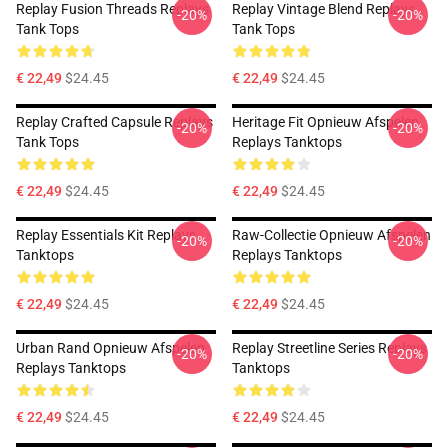
Replay Fusion Threads Replays
Replay Vintage Blend Replays
-20%
-20%
Tank Tops
Tank Tops
€ 22,49
$24.45
€ 22,49
$24.45
Replay Crafted Capsule Replays
Heritage Fit Opnieuw Afspelen
-20%
-20%
Tank Tops
Replays Tanktops
€ 22,49
$24.45
€ 22,49
$24.45
Replay Essentials Kit Replays
Raw-Collectie Opnieuw Afspelen
-20%
-20%
Tanktops
Replays Tanktops
€ 22,49
$24.45
€ 22,49
$24.45
Urban Rand Opnieuw Afspelen
Replay Streetline Series Replays
-20%
-20%
Replays Tanktops
Tanktops
€ 22,49
$24.45
€ 22,49
$24.45