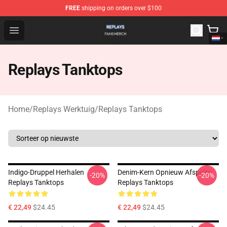
FREE
shipping on orders over $100
Replays Shop - Official Replays Merchandise Store
Open menu
Replays Tanktops
Home
/
Replays Werktuig
/
Replays Tanktops
Indigo-Druppel Herhalen
Denim-Kern Opnieuw Afspelen
-20%
-20%
Replays Tanktops
Replays Tanktops
€ 22,49
$24.45
€ 22,49
$24.45