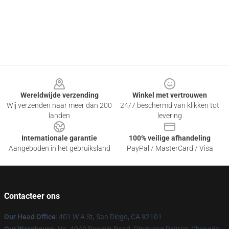
Footer
Wereldwijde verzending
Winkel met vertrouwen
Wij verzenden naar meer dan 200
24/7 beschermd van klikken tot
landen
levering
Internationale garantie
100% veilige afhandeling
Aangeboden in het gebruiksland
PayPal / MasterCard / Visa
Contacteer ons
Our Head Office
: 401 W A St, San Diego, CA 92101