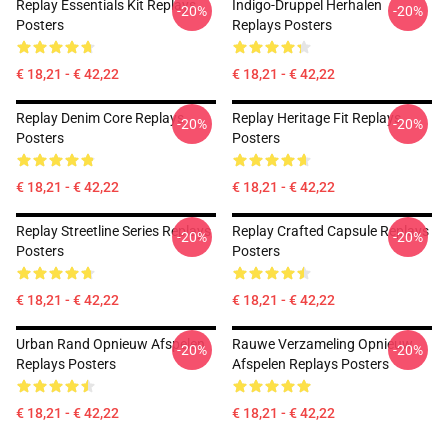
Replay Essentials Kit Replays
Indigo-Druppel Herhalen
-20%
-20%
Posters
Replays Posters
€ 18,21 - € 42,22
€ 18,21 - € 42,22
Replay Denim Core Replays
Replay Heritage Fit Replays
-20%
-20%
Posters
Posters
€ 18,21 - € 42,22
€ 18,21 - € 42,22
Replay Streetline Series Replays
Replay Crafted Capsule Replays
-20%
-20%
Posters
Posters
€ 18,21 - € 42,22
€ 18,21 - € 42,22
Urban Rand Opnieuw Afspelen
Rauwe Verzameling Opnieuw
-20%
-20%
Replays Posters
Afspelen Replays Posters
€ 18,21 - € 42,22
€ 18,21 - € 42,22