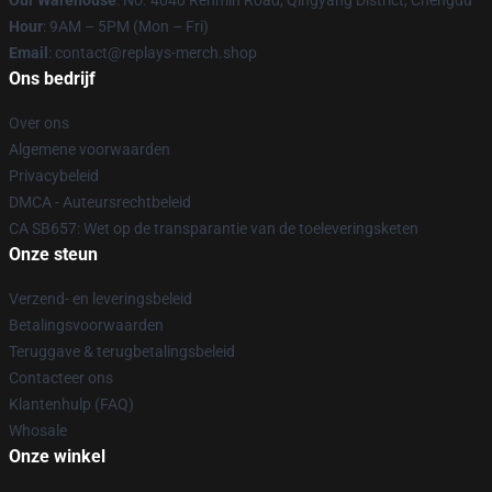
Our Warehouse
: No. 4040 Renmin Road, Qingyang District, Chengdu
Hour
: 9AM – 5PM (Mon – Fri)
Email
: contact@replays-merch.shop
Ons bedrijf
Over ons
Algemene voorwaarden
Privacybeleid
DMCA - Auteursrechtbeleid
CA SB657: Wet op de transparantie van de toeleveringsketen
Onze steun
Verzend- en leveringsbeleid
Betalingsvoorwaarden
Teruggave & terugbetalingsbeleid
Contacteer ons
Klantenhulp (FAQ)
Whosale
Onze winkel