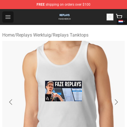
FREE
shipping on orders over $100
Replays Shop - Official Replays Merchandise Store
Open menu
Home
/
Replays Werktuig
/
Replays Tanktops