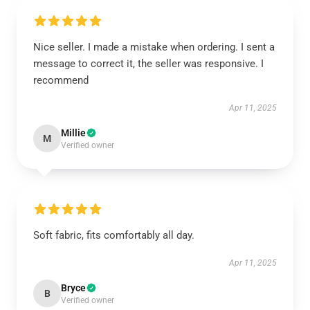
Nice seller. I made a mistake when ordering. I sent a
message to correct it, the seller was responsive. I
recommend
Apr 11, 2025
Millie
M
Verified owner
Soft fabric, fits comfortably all day.
Apr 11, 2025
Bryce
B
Verified owner