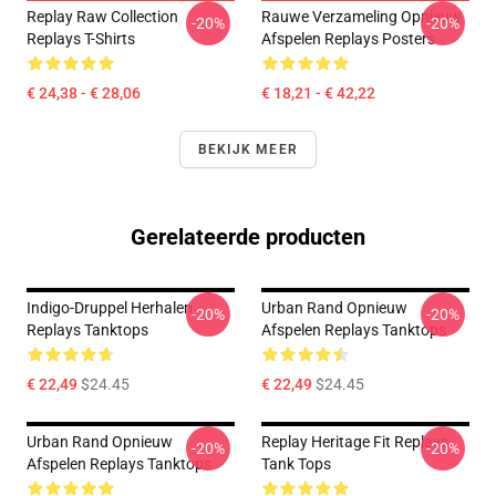
Replay Raw Collection
Rauwe Verzameling Opnieuw
-20%
-20%
Replays T-Shirts
Afspelen Replays Posters
€ 24,38 - € 28,06
€ 18,21 - € 42,22
BEKIJK MEER
Gerelateerde producten
Indigo-Druppel Herhalen
Urban Rand Opnieuw
-20%
-20%
Replays Tanktops
Afspelen Replays Tanktops
€ 22,49
$24.45
€ 22,49
$24.45
Urban Rand Opnieuw
Replay Heritage Fit Replays
-20%
-20%
Afspelen Replays Tanktops
Tank Tops