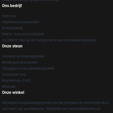
Ons bedrijf
Over ons
Algemene voorwaarden
Privacybeleid
DMCA - Auteursrechtbeleid
CA SB657: Wet op de transparantie van de toeleveringsketen
Onze steun
Verzend- en leveringsbeleid
Betalingsvoorwaarden
Teruggave & terugbetalingsbeleid
Contacteer ons
Klantenhulp (FAQ)
Whosale
Onze winkel
Wij bieden hoogwaardige producten die speciaal zijn ontworpen door
ons team van wereldklasse. Wij bieden een verscheidenheid aan