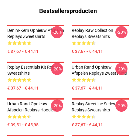
Bestsellersproducten
Denim-Kern Opnieuw Afspelen
Replay Raw Collection
-20%
-20%
Replays Zweetshirts
Replays Sweatshirts
€ 37,67 - € 44,11
€ 37,67 - € 44,11
Replay Essentials Kit Replays
Urban Rand Opnieuw
-20%
-20%
Sweatshirts
Afspelen Replays Zweetshirts
€ 37,67 - € 44,11
€ 37,67 - € 44,11
Urban Rand Opnieuw
Replay Streetline Series
-20%
-20%
Afspelen Replays Hoodies
Replays Sweatshirts
€ 39,51 - € 45,95
€ 37,67 - € 44,11