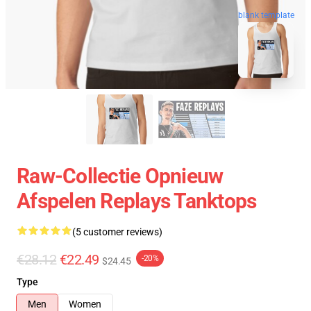
blank template
Raw-Collectie Opnieuw
Afspelen Replays Tanktops
(5 customer reviews)
€28.12
€22.49
-20%
$24.45
Type
Men
Women