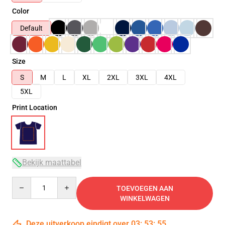
Color
Default
Size
S
M
L
XL
2XL
3XL
4XL
5XL
Print Location
Bekijk maattabel
Quantity
TOEVOEGEN AAN
WINKELWAGEN
Deze uitverkoop eindigt over
03
:
53
:
54