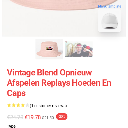
blank template
Vintage Blend Opnieuw
Afspelen Replays Hoeden En
Caps
(1 customer reviews)
€24.73
€19.78
-20%
$21.50
Type