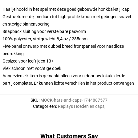
Haal je hoofd in het spel met deze goed gebouwde honkbal-stijl cap
Gestructureerde, medium tot high-profile kroon met gebogen snavel
en stevige binnenvoering
Snapback sluiting voor verstelbare pasvorm
100% polyester, stofgewicht 8,4 oz / 285gsm
Five-panel ontwerp met dubbel breed frontpaneel voor naadloze
bedrukking
Gesized voor leeftijden 13+
Vlek schoon met vochtige doek
Aangezien elk item is gemaakt alleen voor u door uw lokale derde-
partij completer, Er kunnen lichte verschillen in het product ontvangen
SKU
:
MOCK-hats-and-caps-1744887577
Categorieën
:
Replays Hoeden en caps
,
What Customers Say