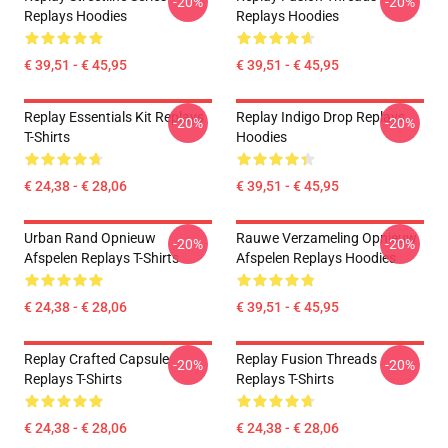
-20%
-20%
Replays Hoodies
Replays Hoodies
€ 39,51 - € 45,95
€ 39,51 - € 45,95
Replay Essentials Kit Replays
Replay Indigo Drop Replays
-20%
-20%
T-Shirts
Hoodies
€ 24,38 - € 28,06
€ 39,51 - € 45,95
Urban Rand Opnieuw
Rauwe Verzameling Opnieuw
-20%
-20%
Afspelen Replays T-Shirts
Afspelen Replays Hoodies
€ 24,38 - € 28,06
€ 39,51 - € 45,95
Replay Crafted Capsule
Replay Fusion Threads
-20%
-20%
Replays T-Shirts
Replays T-Shirts
€ 24,38 - € 28,06
€ 24,38 - € 28,06