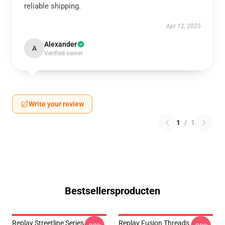
reliable shipping.
Apr 12, 2025
Alexander
A
Verified owner
Write your review
1
/
1
Bestsellersproducten
Replay Streetline Series
Replay Fusion Threads