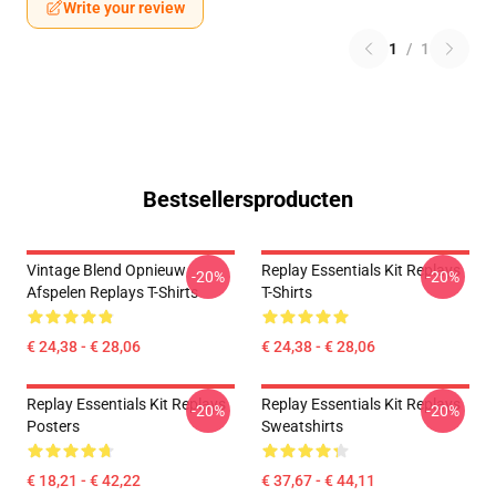
Write your review
1
/
1
Bestsellersproducten
Vintage Blend Opnieuw
Replay Essentials Kit Replays
-20%
-20%
Afspelen Replays T-Shirts
T-Shirts
€ 24,38 - € 28,06
€ 24,38 - € 28,06
Replay Essentials Kit Replays
Replay Essentials Kit Replays
-20%
-20%
Posters
Sweatshirts
€ 18,21 - € 42,22
€ 37,67 - € 44,11