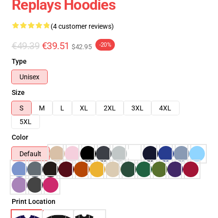
Replays Hoodies
(4 customer reviews)
€49.39
€39.51
-20%
$42.95
Type
Unisex
Size
S
M
L
XL
2XL
3XL
4XL
5XL
Color
Default
Print Location