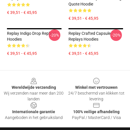
Quote Hoodie
€ 39,51 - € 45,95
€ 39,51 - € 45,95
Replay Indigo Drop Replays
Replay Crafted Capsule
-20%
-20%
Hoodies
Replays Hoodies
€ 39,51 - € 45,95
€ 39,51 - € 45,95
Footer
Wereldwijde verzending
Winkel met vertrouwen
Wij verzenden naar meer dan 200
24/7 beschermd van klikken tot
landen
levering
Internationale garantie
100% veilige afhandeling
Aangeboden in het gebruiksland
PayPal / MasterCard / Visa