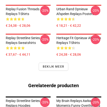
Replay Fusion Threads
Urban Rand Opnieuw
-20%
-20%
Replays T-Shirts
Afspelen Replays Posters
€ 24,38 - € 28,06
€ 18,21 - € 42,22
Replay Streetline Series
Heritage Fit Opnieuw Afspelen
-20%
-20%
Replays Sweatshirts
Replays T-Shirts
€ 37,67 - € 44,11
€ 24,38 - € 28,06
BEKIJK MEER
Gerelateerde producten
Replay Streetline Series
My Brain Replays Awkward
-20%
-20%
Replays Hoodies
Moments Funny Overthinking