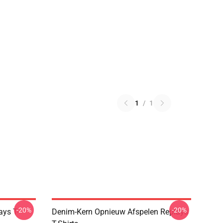
1
/
1
-20%
-20%
ays T-
Denim-Kern Opnieuw Afspelen Replays