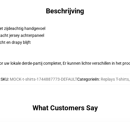
Beschrijving
et zijdeachtig handgevoel
zacht jersey achterpaneel
ht en drapy blijft
r uw lokale derde-partij completer, Er kunnen lichte verschillen in het p
SKU
:
MOCK-t-shirts-1744887773-DEFAULT
Categorieën
:
Replays T-shirts
,
What Customers Say