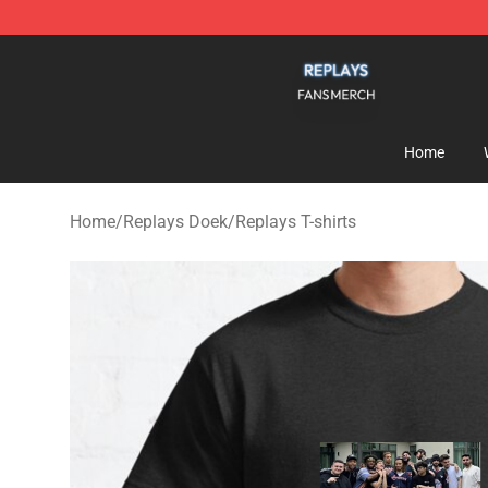
Replays Shop - Official Replays Merchandise Store
Home
Home
/
Replays Doek
/
Replays T-shirts