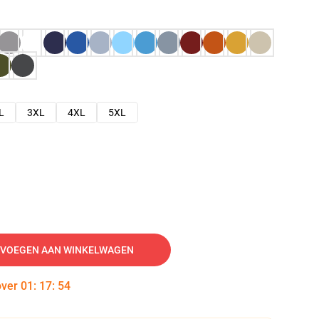
L
3XL
4XL
5XL
VOEGEN AAN WINKELWAGEN
over
01
:
17
:
53