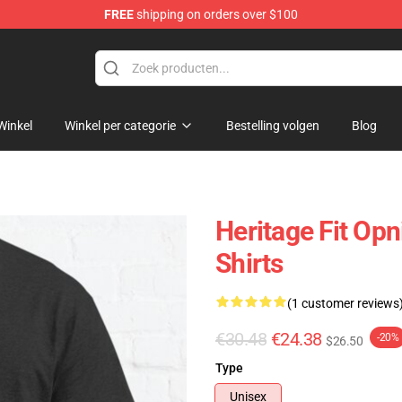
FREE
shipping on orders over $100
Winkel
Winkel per categorie
Bestelling volgen
Blog
Heritage Fit Op
Shirts
(1 customer reviews
€30.48
€24.38
-20%
$26.50
Type
Unisex