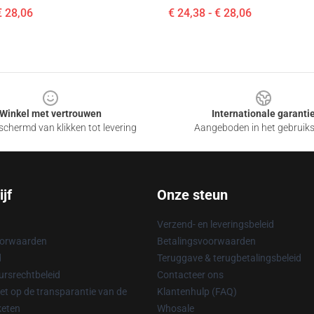
€ 28,06
€ 24,38 - € 28,06
Winkel met vertrouwen
Internationale garanti
chermd van klikken tot levering
Aangeboden in het gebruik
jf
Onze steun
Verzend- en leveringsbeleid
oorwaarden
Betalingsvoorwaarden
d
Teruggave & terugbetalingsbeleid
rsrechtbeleid
Contacteer ons
t op de transparantie van de
Klantenhulp (FAQ)
keten
Whosale