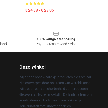
€ 24,38 - € 28,06
e
100% veilige afhandeling
sland
PayPal / MasterCard / Visa
Onze winkel
Wij bieden hoogwaardige producten die speciaal
zijn ontworpen door ons team van wereldklasse.
Wij bieden een verscheidenheid aan producten
die zowel stijlvol en mooi zijn. Dit is niet alleen om
je individuele stijl te tonen, maar ook om je
individualiteit met anderen te delen.