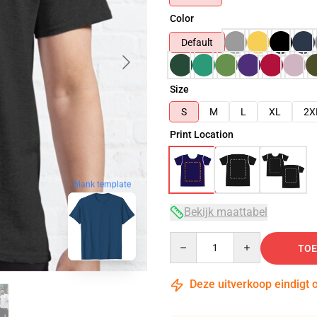
Color
Default
Size
S
M
L
XL
2X
Print Location
blank template
Bekijk maattabel
Quantity
TOE
Deze uitverkoop eindigt 