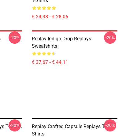
T-Shirts
€ 24,38 - € 28,06
-20%
-20%
s
Replay Indigo Drop Replays
Sweatshirts
€ 37,67 - € 44,11
-20%
-20%
s T-Shirts
Replay Crafted Capsule Replays T-
Shirts