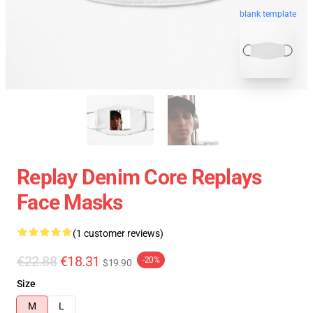
blank template
Replay Denim Core Replays
Face Masks
(1 customer reviews)
€22.88
€18.31
-20%
$19.90
Size
M
L