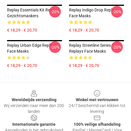
Replay Essentials Kit Replays
Replay Indigo Drop Replays
-20%
-20%
Gezichtsmaskers
Face Masks
€ 18,29 - € 20,70
€ 18,29 - € 20,70
Replay Urban Edge Replays
Replay Streetline Series
-20%
-20%
Face Masks
Replays Face Masks
€ 18,29 - € 20,70
€ 18,29 - € 20,70
Footer
Wereldwijde verzending
Winkel met vertrouwen
Wij verzenden naar meer dan 200
24/7 beschermd van klikken tot
landen
levering
Internationale garantie
100% veilige afhandeling
Aangeboden in het gebruiksland
PayPal / MasterCard / Visa