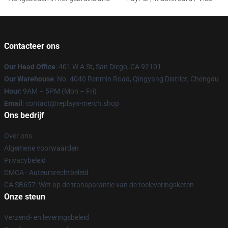
Contacteer ons
Our Head Office
: 401 W A St, San Diego, CA 92101
Our Warehouse
: No. 4040 Renmin Road, Qingyang District, Chengdu
Hour
: 9AM – 5PM (Mon – Fri)
Email
: contact@replays-merch.shop
Ons bedrijf
Over ons
Algemene voorwaarden
Privacybeleid
DMCA - Auteursrechtbeleid
CA SB657: Wet op de transparantie van de toeleveringsketen
Onze steun
Verzend- en leveringsbeleid