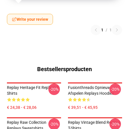
Write your review
1
/
1
Bestsellersproducten
Replay Heritage Fit Replays T-
Fusionthreads Opnieuw
-20%
-20%
Shirts
Afspelen Replays Hoodies
€ 24,38 - € 28,06
€ 39,51 - € 45,95
Replay Raw Collection
Replay Vintage Blend Replays
-20%
-20%
Replays Sweatshirts
T-Shirts