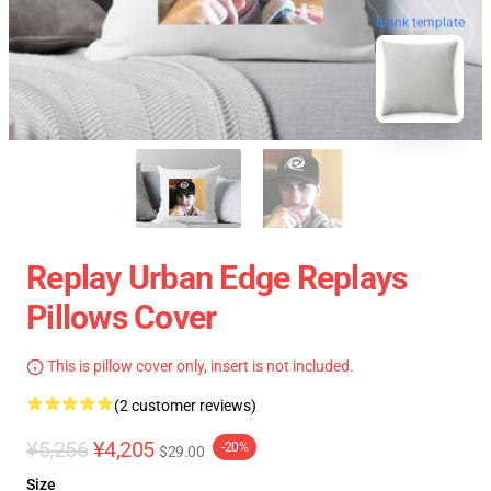
blank template
Replay Urban Edge Replays
Pillows Cover
This is pillow cover only, insert is not included.
(2 customer reviews)
¥5,256
¥4,205
-20%
$29.00
Size