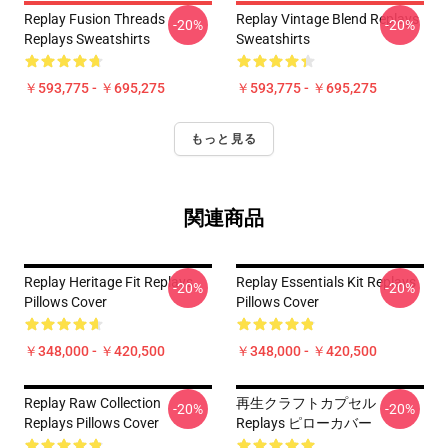
Replay Fusion Threads
Replay Vintage Blend Replays
-20%
-20%
Replays Sweatshirts
Sweatshirts
￥593,775 - ￥695,275
￥593,775 - ￥695,275
もっと見る
関連商品
Replay Heritage Fit Replays
Replay Essentials Kit Replays
-20%
-20%
Pillows Cover
Pillows Cover
￥348,000 - ￥420,500
￥348,000 - ￥420,500
Replay Raw Collection
再生クラフトカプセル
-20%
-20%
Replays Pillows Cover
Replays ピローカバー