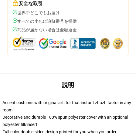
安全な取引
世界中どこでもお届け
すべての小包に追跡番号を提供
商品が届かない場合は全額返金
説明
Accent cushions with original art, for that instant zhuzh factor in any
room
Decorative and durable 100% spun polyester cover with an optional
polyester fill/insert
Full-color double-sided design printed for you when you order