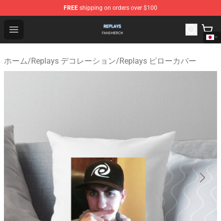
FREE
shipping on orders over $100
Replays Shop - Official Replays Merchandise Store
Open menu
ホーム
/
Replays デコレーション
/
Replays ピローカバー