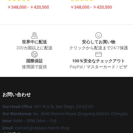
￥348,000 - ￥420,500
￥348,000 - ￥420,500
Footer
世界中に配送
安心してお買い物
200カ国以上に配送
クリックから配送まで24/7保護
国際保証
100％安全なチェックアウト
使用国で提供
PayPal / マスターカード / ビザ
お問い合わせ
Our Head Office
: 401 W A St, San Diego, CA 92101
Our Warehouse
: No. 4040 Renmin Road, Qingyang District, Chengdu
Hour
: 9AM – 5PM (Mon – Fri)
Email
: contact@replays-merch.shop