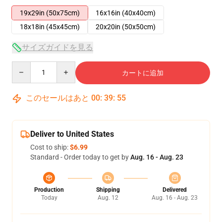
19x29in (50x75cm)
16x16in (40x40cm)
18x18in (45x45cm)
20x20in (50x50cm)
サイズガイドを見る
Quantity
カートに追加
このセールはあと
00
:
39
:
54
Deliver to United States
Cost to ship:
$6.99
Standard - Order today to get by
Aug. 16 - Aug. 23
Production
Shipping
Delivered
Today
Aug. 12
Aug. 16 - Aug. 23