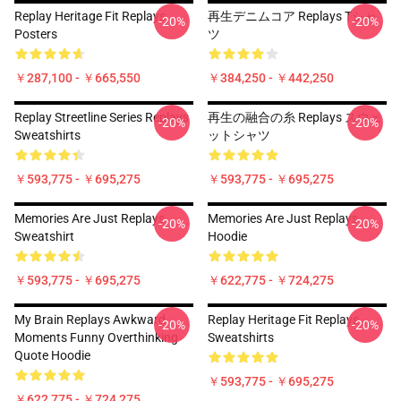
Replay Heritage Fit Replays
再生デニムコア Replays Tシャ
-20%
-20%
Posters
ツ
￥287,100 - ￥665,550
￥384,250 - ￥442,250
Replay Streetline Series Replays
再生の融合の糸 Replays スウェ
-20%
-20%
Sweatshirts
ットシャツ
￥593,775 - ￥695,275
￥593,775 - ￥695,275
Memories Are Just Replays
Memories Are Just Replays
-20%
-20%
Sweatshirt
Hoodie
￥593,775 - ￥695,275
￥622,775 - ￥724,275
My Brain Replays Awkward
Replay Heritage Fit Replays
-20%
-20%
Moments Funny Overthinking
Sweatshirts
Quote Hoodie
￥593,775 - ￥695,275
￥622,775 - ￥724,275