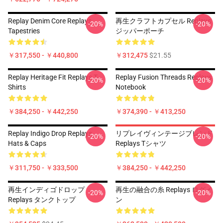
Replay Denim Core Replays
再生クラフトカプセル Replays
-20%
-20%
Tapestries
ジッパーポーチ
￥317,550 - ￥440,800
￥312,475
$21.55
Replay Heritage Fit Replays T-
Replay Fusion Threads Replays
-20%
-20%
Shirts
Notebook
￥384,250 - ￥442,250
￥374,390 - ￥413,250
Replay Indigo Drop Replays
リプレイヴィンテージブレンド
-20%
-20%
Hats & Caps
Replays Tシャツ
￥311,750 - ￥333,500
￥384,250 - ￥442,250
再生インディゴドロップ
再生の融合の糸 Replays ログイ
-20%
-20%
Replays タンクトップ
ン