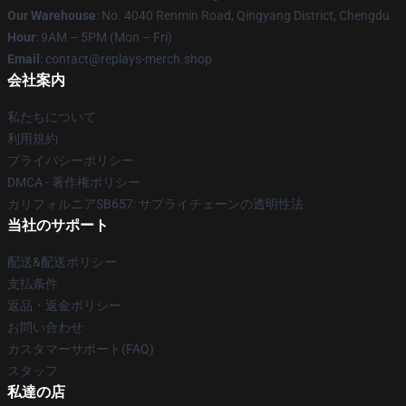
Our Warehouse
: No. 4040 Renmin Road, Qingyang District, Chengdu
Hour
: 9AM – 5PM (Mon – Fri)
Email
: contact@replays-merch.shop
会社案内
私たちについて
利用規約
プライバシーポリシー
DMCA - 著作権ポリシー
カリフォルニアSB657: サプライチェーンの透明性法
当社のサポート
配送&配送ポリシー
支払条件
返品・返金ポリシー
お問い合わせ
カスタマーサポート(FAQ)
スタッフ
私達の店