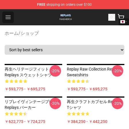
FREE
shipping on orders over $100
Replays Shop - Official Replays Merchandise Store
Open menu
ホーム
/
ショップ
再生ヘリテージフィット
Replay Raw Collection Replays
-20%
-20%
Replays スウェットシャツ
Sweatshirts
￥593,775 - ￥695,275
￥593,775 - ￥695,275
リプレイヴィンテージブレンド
再生クラフトカプセル Replays
-20%
-20%
Replays パーカー
Tシャツ
￥622,775 - ￥724,275
￥384,250 - ￥442,250