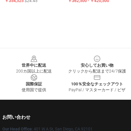
￥354,525
$24.45
￥362,500 - ￥420,500
Footer
世界中に配送
安心してお買い物
200カ国以上に配送
クリックから配送まで24/7保護
国際保証
100％安全なチェックアウト
使用国で提供
PayPal / マスターカード / ビザ
お問い合わせ
Our Head Office
: 401 W A St, San Diego, CA 92101