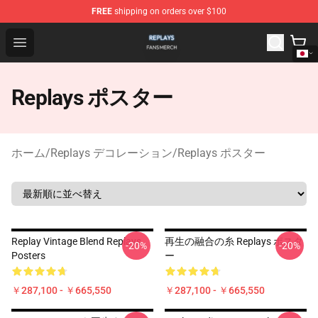
FREE
shipping on orders over $100
Replays Shop - Official Replays Merchandise Store
Open menu
Replays ポスター
ホーム
/
Replays デコレーション
/
Replays ポスター
Replay Vintage Blend Replays
再生の融合の糸 Replays ポスタ
-20%
-20%
Posters
ー
￥287,100 - ￥665,550
￥287,100 - ￥665,550