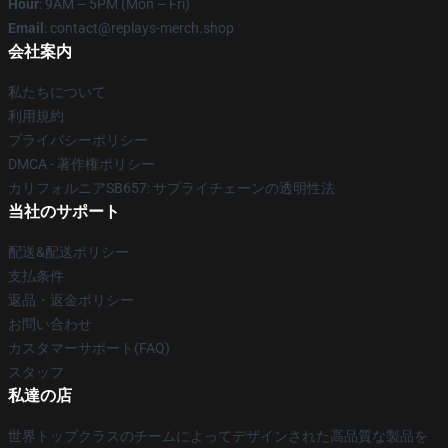
Hour
: 9AM – 5PM (Mon – Fri)
Email
: contact@replays-merch.shop
会社案内
私たちについて
利用規約
プライバシーポリシー
DMCA - 著作権ポリシー
カリフォルニアSB657: サプライチェーンの透明性法
当社のサポート
配送&配送ポリシー
支払条件
返品・返金ポリシー
お問い合わせ
カスタマーサポート(FAQ)
スタッフ
私達の店
世界トップクラスのチームによってデザインされた高品質な製品を