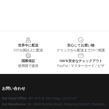
Footer
世界中に配送
安心してお買い物
200カ国以上に配送
クリックから配送まで24/7保護
国際保証
100％安全なチェックアウト
使用国で提供
PayPal / マスターカード / ビザ
お問い合わせ
Our Head Office
: 401 W A St, San Diego, CA 92101
Our Warehouse
: No. 4040 Renmin Road, Qingyang District, Chengdu