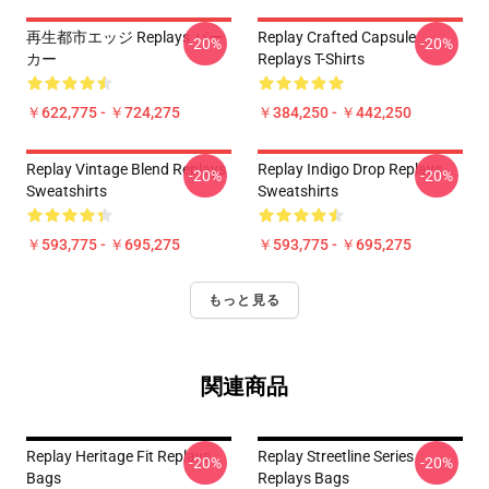
再生都市エッジ Replays パー
Replay Crafted Capsule
-20%
-20%
カー
Replays T-Shirts
￥622,775 - ￥724,275
￥384,250 - ￥442,250
Replay Vintage Blend Replays
Replay Indigo Drop Replays
-20%
-20%
Sweatshirts
Sweatshirts
￥593,775 - ￥695,275
￥593,775 - ￥695,275
もっと見る
関連商品
Replay Heritage Fit Replays
Replay Streetline Series
-20%
-20%
Bags
Replays Bags