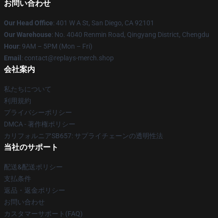
お問い合わせ
Our Head Office
: 401 W A St, San Diego, CA 92101
Our Warehouse
: No. 4040 Renmin Road, Qingyang District, Chengdu
Hour
: 9AM – 5PM (Mon – Fri)
Email
: contact@replays-merch.shop
会社案内
私たちについて
利用規約
プライバシーポリシー
DMCA - 著作権ポリシー
カリフォルニアSB657: サプライチェーンの透明性法
当社のサポート
配送&配送ポリシー
支払条件
返品・返金ポリシー
お問い合わせ
カスタマーサポート(FAQ)