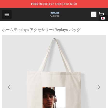
FREE
shipping on orders over $100
Replays Shop - Official Replays Merchandise Store
Open menu
ホーム
/
Replays アクセサリー
/
Replays バッグ