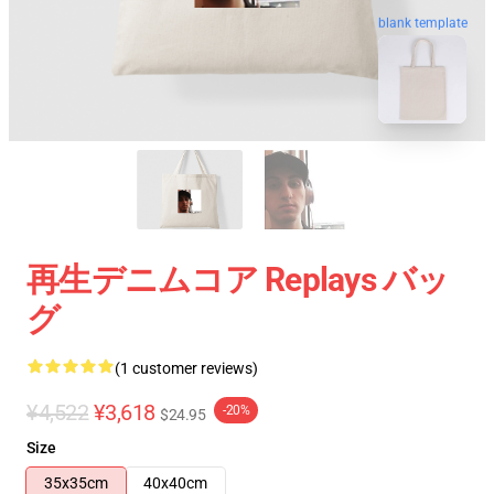
blank template
再生デニムコア Replays バッ
グ
(1 customer reviews)
¥4,522
¥3,618
-20%
$24.95
Size
35x35cm
40x40cm