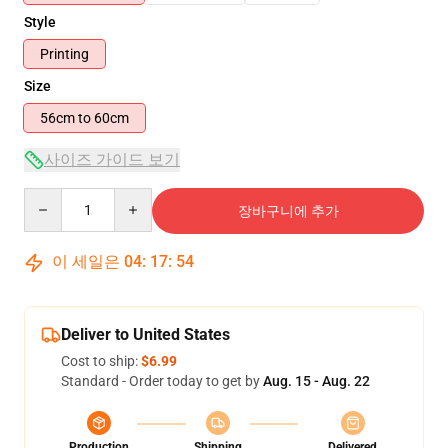
Style
Printing
Size
56cm to 60cm
사이즈 가이드 보기
Quantity
장바구니에 추가
이 세일은
04
:
17
:
54
Deliver to United States
Cost to ship:
$6.99
Standard - Order today to get by
Aug. 15 - Aug. 22
Production
Shipping
Delivered