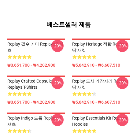
베스트셀러 제품
Replay 필수 기타 Replays T-셔
Replay Heritage 적합 Replays
-20%
-20%
츠
땀 재킷
₩3,651,700 - ₩4,202,900
₩5,642,910 - ₩6,607,510
Replay Crafted Capsule
Replay 도시 가장자리 Replays
-20%
-20%
Replays T-Shirts
땀 재킷
₩3,651,700 - ₩4,202,900
₩5,642,910 - ₩6,607,510
Replay Indigo 드롭 Replays T-
Replay Essentials Kit Replays
-20%
-20%
셔츠
Hoodies