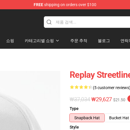
FREE
shipping on orders over $100
쇼핑
카테고리별 쇼핑
주문 추적
블로그
연락
Replay Street
(5 customer reviews
₩37,034
₩29,627
$21.50
Type
Snapback Hat
Bucket Hat
Style