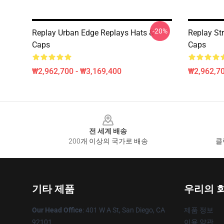
-20%
Replay Urban Edge Replays Hats &
Replay Str
Caps
Caps
₩2,962,700 - ₩3,169,400
₩2,962,70
Footer
전 세계 배송
200개 이상의 국가로 배송
클
기타 제품
우리의 
Our Head Office
: 401 W A St, San Diego, CA
제품 정보
92101
이용 약관