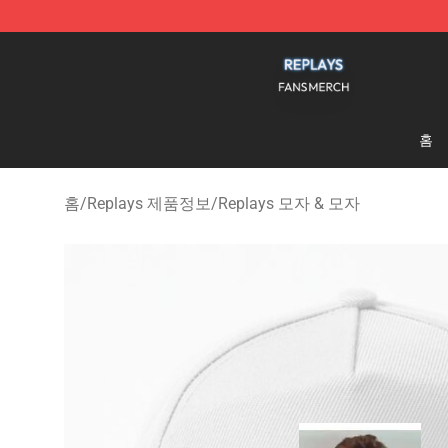
Replays Shop - Official Replays Merchandise Store
홈
홈
/
Replays 제품정보
/
Replays 모자 & 모자