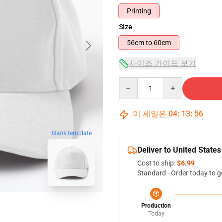
Printing
Size
56cm to 60cm
사이즈 가이드 보기
Quantity
이 세일은
04
:
13
:
55
blank template
Deliver to United States
Cost to ship:
$6.99
Standard - Order today to g
Production
Today