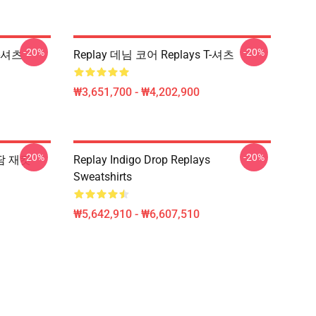
-20%
-20%
T-셔츠
Replay 데님 코어 Replays T-셔츠
₩3,651,700 - ₩4,202,900
-20%
-20%
 땀 재킷
Replay Indigo Drop Replays
Sweatshirts
₩5,642,910 - ₩6,607,510