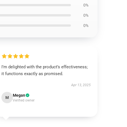
0%
0%
0%
I’m delighted with the product’s effectiveness;
it functions exactly as promised.
Apr 13, 2025
Megan
M
Verified owner