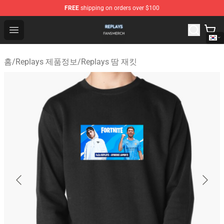
FREE
shipping on orders over $100
Replays Shop - Official Replays Merchandise Store
Open menu
홈
/
Replays 제품정보
/
Replays 땀 재킷