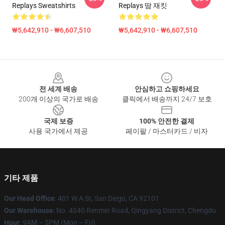
Replays Sweatshirts
Replays 땀 재킷
₩5,642,910 - ₩6,607,510
₩5,642,910 - ₩6,607,510
Footer
전 세계 배송
안심하고 쇼핑하세요
200개 이상의 국가로 배송
클릭에서 배송까지 24/7 보호
국제 보증
100% 안전한 결제
사용 국가에서 제공
페이팔 / 마스터카드 / 비자
기타 제품
Our Head Office
: 401 W A St, San Diego, CA 92101
Our Warehouse
: No. 4040 Renmin Road, Qingyang District, Chengdu
Hour
: 9AM – 5PM (Mon – Fri)