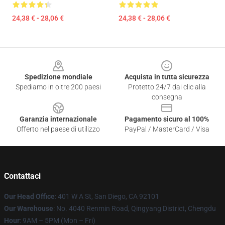
24,38 € - 28,06 €
24,38 € - 28,06 €
Footer
Spedizione mondiale
Acquista in tutta sicurezza
Spediamo in oltre 200 paesi
Protetto 24/7 dai clic alla
consegna
Garanzia internazionale
Pagamento sicuro al 100%
Offerto nel paese di utilizzo
PayPal / MasterCard / Visa
Contattaci
Our Head Office
: 401 W A St, San Diego, CA 92101
Our Warehouse
: No. 4040 Renmin Road, Qingyang District, Chengdu
Hour
: 9AM – 5PM (Mon – Fri)