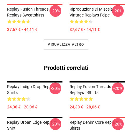
Replay Fusion Threads
Riproduzione Di Miscela
-20%
-20%
Replays Sweatshirts
Vintage Replays Felpe
37,67 € - 44,11 €
37,67 € - 44,11 €
VISUALIZZA ALTRO
Prodotti correlati
Replay Indigo Drop Replays T-
Replay Fusion Threads
-20%
-20%
Shirts
Replays T-Shirts
24,38 € - 28,06 €
24,38 € - 28,06 €
Replay Urban Edge Replays T-
Replay Denim Core Replays T-
-20%
-20%
Shirt
Shirts