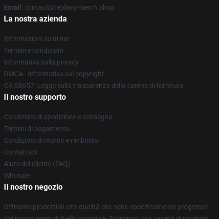
Email
: contact@replays-merch.shop
La nostra azienda
Informazioni su di noi
Termini e condizioni
Informativa sulla privacy
DMCA - Informativa sul copyright
CA SB657: Legge sulla trasparenza della catena di fornitura
Il nostro supporto
Condizioni di spedizione e consegna
Termini di pagamento
Condizioni di ritorno e rimborso
Contattaci
Aiuto del cliente (FAQ)
Whosale
Il nostro negozio
Offriamo prodotti di alta qualità che sono specificamente progettati
dal nostro team di livello mondiale. Forniamo una varietà di prodotti