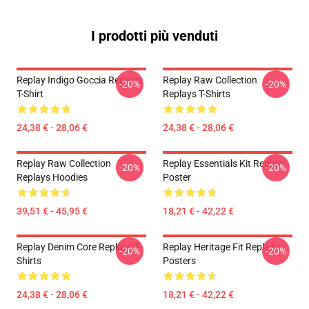
I prodotti più venduti
Replay Indigo Goccia Replays
Replay Raw Collection
-20%
-20%
T-Shirt
Replays T-Shirts
24,38 € - 28,06 €
24,38 € - 28,06 €
Replay Raw Collection
Replay Essentials Kit Replays
-20%
-20%
Replays Hoodies
Poster
39,51 € - 45,95 €
18,21 € - 42,22 €
Replay Denim Core Replays T-
Replay Heritage Fit Replays
-20%
-20%
Shirts
Posters
24,38 € - 28,06 €
18,21 € - 42,22 €