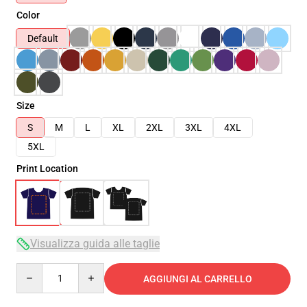
Color
Default
Size
S
M
L
XL
2XL
3XL
4XL
5XL
Print Location
Visualizza guida alle taglie
Quantity
AGGIUNGI AL CARRELLO