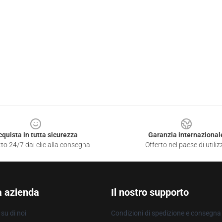
cquista in tutta sicurezza
Garanzia internazional
to 24/7 dai clic alla consegna
Offerto nel paese di utiliz
a azienda
Il nostro supporto
su di noi
Condizioni di spedizione e consegna