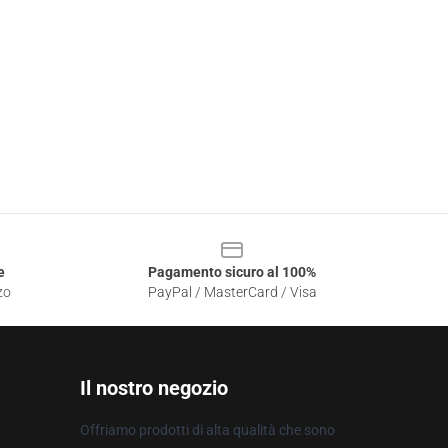
e
Pagamento sicuro al 100%
zo
PayPal / MasterCard / Visa
Il nostro negozio
Offriamo prodotti di alta qualità che sono