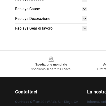
Replays Cause
Replays Decorazione
Replays Gear di lavoro
Footer
Spedizione mondiale
A
Spediamo in oltre 200 paesi
Protet
Contattaci
La nostr
Our Head Office
: 401 W A St, San Diego, CA
Informazioni 