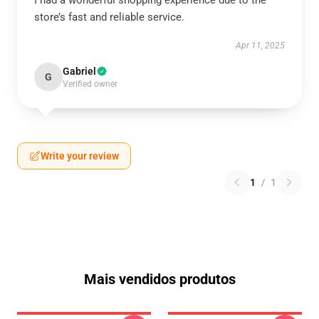
I had a wonderful shopping experience due to the
store’s fast and reliable service.
Apr 11, 2025
Gabriel
G
Verified owner
Write your review
1
/
1
Mais vendidos produtos