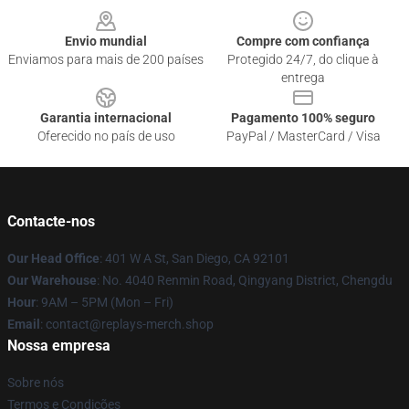
Envio mundial
Compre com confiança
Enviamos para mais de 200 países
Protegido 24/7, do clique à
entrega
Garantia internacional
Pagamento 100% seguro
Oferecido no país de uso
PayPal / MasterCard / Visa
Contacte-nos
Our Head Office
: 401 W A St, San Diego, CA 92101
Our Warehouse
: No. 4040 Renmin Road, Qingyang District, Chengdu
Hour
: 9AM – 5PM (Mon – Fri)
Email
: contact@replays-merch.shop
Nossa empresa
Sobre nós
Termos e Condições