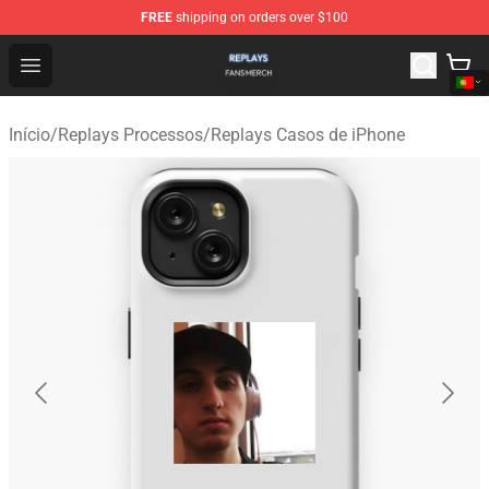
FREE
shipping on orders over $100
Replays Shop - Official Replays Merchandise Store
Open menu
Início
/
Replays Processos
/
Replays Casos de iPhone