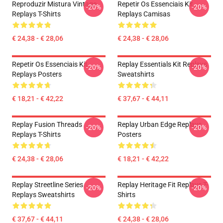
Reproduzir Mistura Vintage
Repetir Os Essenciais Kit
-20%
-20%
Replays T-Shirts
Replays Camisas
€ 24,38 - € 28,06
€ 24,38 - € 28,06
Repetir Os Essenciais Kit
Replay Essentials Kit Replays
-20%
-20%
Replays Posters
Sweatshirts
€ 18,21 - € 42,22
€ 37,67 - € 44,11
Replay Fusion Threads
Replay Urban Edge Replays
-20%
-20%
Replays T-Shirts
Posters
€ 24,38 - € 28,06
€ 18,21 - € 42,22
Replay Streetline Series
Replay Heritage Fit Replays T-
-20%
-20%
Replays Sweatshirts
Shirts
€ 37,67 - € 44,11
€ 24,38 - € 28,06