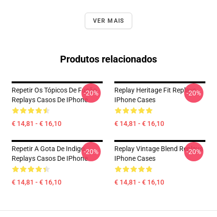
VER MAIS
Produtos relacionados
Repetir Os Tópicos De Fusão
Replay Heritage Fit Replays
-20%
-20%
Replays Casos De IPhone
IPhone Cases
€ 14,81 - € 16,10
€ 14,81 - € 16,10
Repetir A Gota De Indigo
Replay Vintage Blend Replays
-20%
-20%
Replays Casos De IPhone
IPhone Cases
€ 14,81 - € 16,10
€ 14,81 - € 16,10
Footer