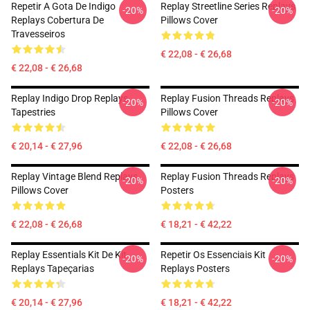
Repetir A Gota De Indigo
Replay Streetline Series Replays
-20%
-20%
Replays Cobertura De
Pillows Cover
Travesseiros
€ 22,08 - € 26,68
€ 22,08 - € 26,68
Replay Indigo Drop Replays
Replay Fusion Threads Replays
-20%
-20%
Tapestries
Pillows Cover
€ 20,14 - € 27,96
€ 22,08 - € 26,68
Replay Vintage Blend Replays
Replay Fusion Threads Replays
-20%
-20%
Pillows Cover
Posters
€ 22,08 - € 26,68
€ 18,21 - € 42,22
Replay Essentials Kit De Kit
Repetir Os Essenciais Kit
-20%
-20%
Replays Tapeçarias
Replays Posters
€ 20,14 - € 27,96
€ 18,21 - € 42,22