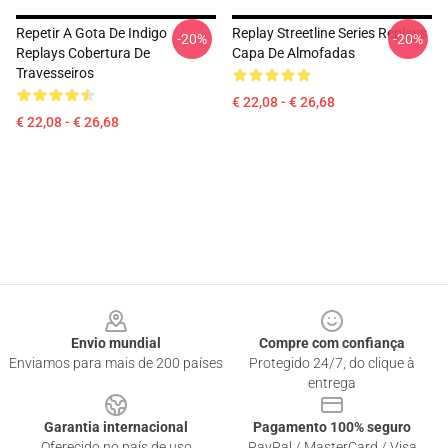
Repetir A Gota De Indigo
Replay Streetline Series Replays
-20%
-20%
Replays Cobertura De
Capa De Almofadas
Travesseiros
€ 22,08 - € 26,68
€ 22,08 - € 26,68
Footer
Envio mundial
Compre com confiança
Enviamos para mais de 200 países
Protegido 24/7, do clique à
entrega
Garantia internacional
Pagamento 100% seguro
Oferecido no país de uso
PayPal / MasterCard / Visa