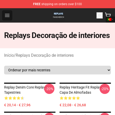
FREE
shipping on orders over $100
Replays Shop - Official Replays Merchandise Store
Open menu
Replays Decoração de interiores
Início
/
Replays Decoração de interiores
Replay Denim Core Replays
Replay Heritage Fit Replays
-20%
-20%
Tapestries
Capa De Almofadas
€ 20,14 - € 27,96
€ 22,08 - € 26,68