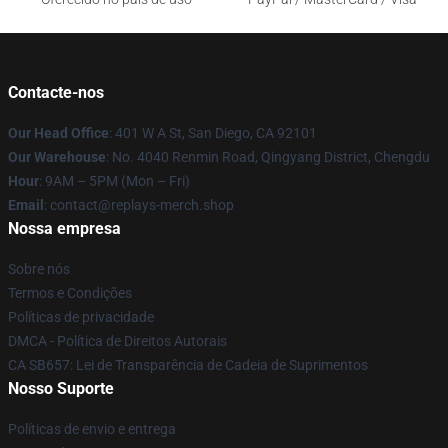
Contacte-nos
Our Head Office
: 401 W A St, San Diego, CA 92101
Our Warehouse
: No. 4040 Renmin Road, Qingyang District, Chengdu
Hour
: 9AM – 5PM (Mon – Fri)
Email
: contact@replays-merch.shop
Nossa empresa
Sobre nós
Termos e Condições
Políticas de privacidade
DMCA - Política de Direitos Autorais
CA SB657: Lei de Transparência de Cadeia de Suprimentos
Nosso Suporte
Políticas de envio e entrega