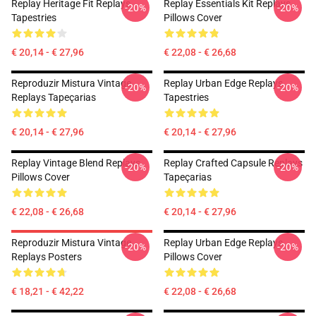
Replay Heritage Fit Replays
Replay Essentials Kit Replays
-20%
-20%
Tapestries
Pillows Cover
€ 20,14 - € 27,96
€ 22,08 - € 26,68
Reproduzir Mistura Vintage
Replay Urban Edge Replays
-20%
-20%
Replays Tapeçarias
Tapestries
€ 20,14 - € 27,96
€ 20,14 - € 27,96
Replay Vintage Blend Replays
Replay Crafted Capsule Replays
-20%
-20%
Pillows Cover
Tapeçarias
€ 22,08 - € 26,68
€ 20,14 - € 27,96
Reproduzir Mistura Vintage
Replay Urban Edge Replays
-20%
-20%
Replays Posters
Pillows Cover
€ 18,21 - € 42,22
€ 22,08 - € 26,68