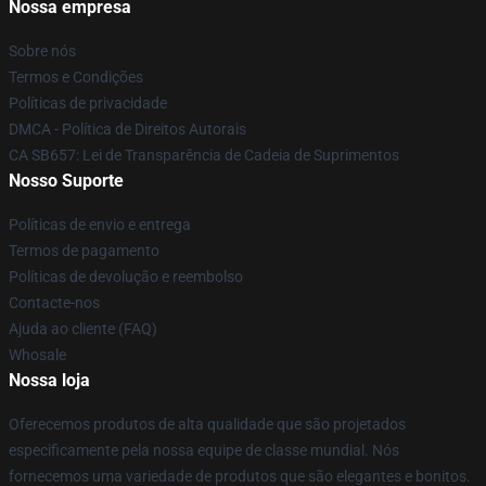
Nossa empresa
Sobre nós
Termos e Condições
Políticas de privacidade
DMCA - Política de Direitos Autorais
CA SB657: Lei de Transparência de Cadeia de Suprimentos
Nosso Suporte
Políticas de envio e entrega
Termos de pagamento
Políticas de devolução e reembolso
Contacte-nos
Ajuda ao cliente (FAQ)
Whosale
Nossa loja
Oferecemos produtos de alta qualidade que são projetados
especificamente pela nossa equipe de classe mundial. Nós
fornecemos uma variedade de produtos que são elegantes e bonitos.