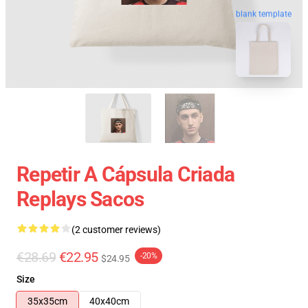
blank template
Repetir A Cápsula Criada
Replays Sacos
(2 customer reviews)
€28.69
€22.95
-20%
$24.95
Size
35x35cm
40x40cm