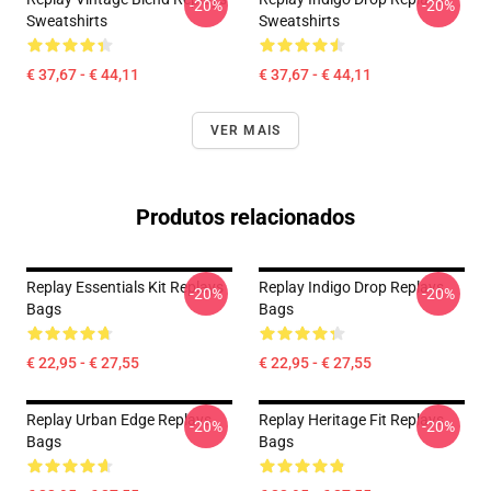
-20%
-20%
Sweatshirts
Sweatshirts
€ 37,67 - € 44,11
€ 37,67 - € 44,11
VER MAIS
Produtos relacionados
Replay Essentials Kit Replays
Replay Indigo Drop Replays
-20%
-20%
Bags
Bags
€ 22,95 - € 27,55
€ 22,95 - € 27,55
Replay Urban Edge Replays
Replay Heritage Fit Replays
-20%
-20%
Bags
Bags