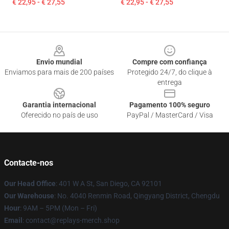
€ 22,95 - € 27,55
€ 22,95 - € 27,55
Footer
Envio mundial
Compre com confiança
Enviamos para mais de 200 países
Protegido 24/7, do clique à
entrega
Garantia internacional
Pagamento 100% seguro
Oferecido no país de uso
PayPal / MasterCard / Visa
Contacte-nos
Our Head Office
: 401 W A St, San Diego, CA 92101
Our Warehouse
: No. 4040 Renmin Road, Qingyang District, Chengdu
Hour
: 9AM – 5PM (Mon – Fri)
Email
: contact@replays-merch.shop