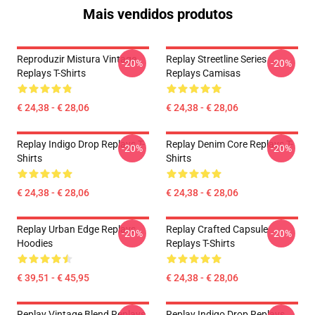
Mais vendidos produtos
Reproduzir Mistura Vintage
Replay Streetline Series
-20%
-20%
Replays T-Shirts
Replays Camisas
€ 24,38 - € 28,06
€ 24,38 - € 28,06
Replay Indigo Drop Replays T-
Replay Denim Core Replays T-
-20%
-20%
Shirts
Shirts
€ 24,38 - € 28,06
€ 24,38 - € 28,06
Replay Urban Edge Replays
Replay Crafted Capsule
-20%
-20%
Hoodies
Replays T-Shirts
€ 39,51 - € 45,95
€ 24,38 - € 28,06
Replay Vintage Blend Replays
Replay Indigo Drop Replays