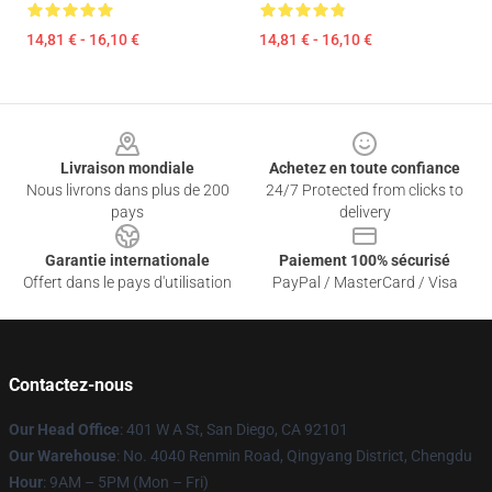
14,81 € - 16,10 €
14,81 € - 16,10 €
Footer
Livraison mondiale
Achetez en toute confiance
Nous livrons dans plus de 200
24/7 Protected from clicks to
pays
delivery
Garantie internationale
Paiement 100% sécurisé
Offert dans le pays d'utilisation
PayPal / MasterCard / Visa
Contactez-nous
Our Head Office
: 401 W A St, San Diego, CA 92101
Our Warehouse
: No. 4040 Renmin Road, Qingyang District, Chengdu
Hour
: 9AM – 5PM (Mon – Fri)