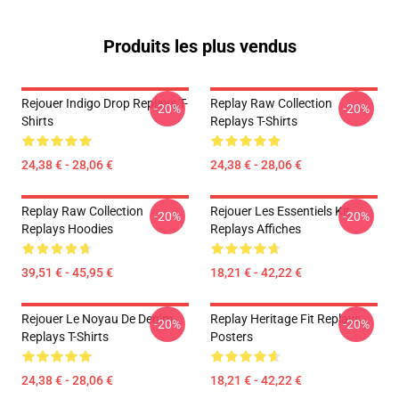
Produits les plus vendus
Rejouer Indigo Drop Replays T-
Replay Raw Collection
-20%
-20%
Shirts
Replays T-Shirts
24,38 € - 28,06 €
24,38 € - 28,06 €
Replay Raw Collection
Rejouer Les Essentiels Kit
-20%
-20%
Replays Hoodies
Replays Affiches
39,51 € - 45,95 €
18,21 € - 42,22 €
Rejouer Le Noyau De Denim
Replay Heritage Fit Replays
-20%
-20%
Replays T-Shirts
Posters
24,38 € - 28,06 €
18,21 € - 42,22 €