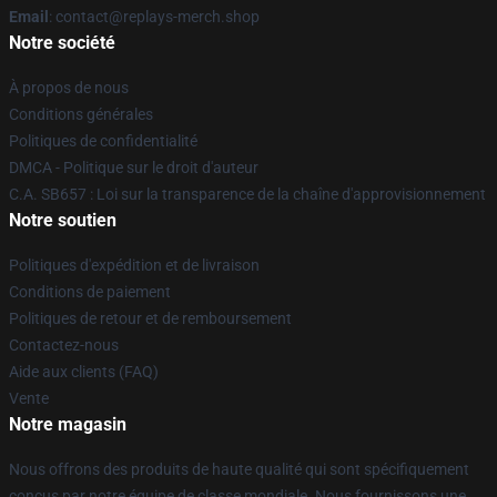
Email
: contact@replays-merch.shop
Notre société
À propos de nous
Conditions générales
Politiques de confidentialité
DMCA - Politique sur le droit d'auteur
C.A. SB657 : Loi sur la transparence de la chaîne d'approvisionnement
Notre soutien
Politiques d'expédition et de livraison
Conditions de paiement
Politiques de retour et de remboursement
Contactez-nous
Aide aux clients (FAQ)
Vente
Notre magasin
Nous offrons des produits de haute qualité qui sont spécifiquement
conçus par notre équipe de classe mondiale. Nous fournissons une