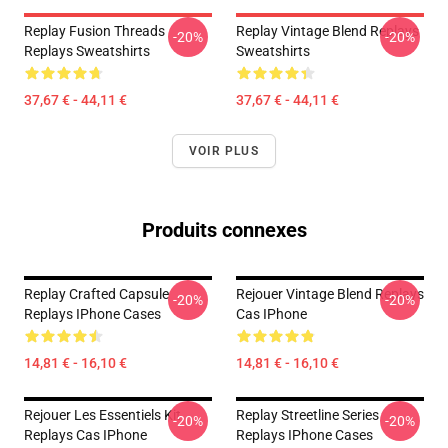
Replay Fusion Threads
Replay Vintage Blend Replays
-20%
-20%
Replays Sweatshirts
Sweatshirts
37,67 € - 44,11 €
37,67 € - 44,11 €
VOIR PLUS
Produits connexes
Replay Crafted Capsule
Rejouer Vintage Blend Replays
-20%
-20%
Replays IPhone Cases
Cas IPhone
14,81 € - 16,10 €
14,81 € - 16,10 €
Rejouer Les Essentiels Kit
Replay Streetline Series
-20%
-20%
Replays Cas IPhone
Replays IPhone Cases