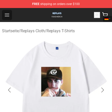
FREE
shipping on orders over $100
Replays Shop - Official Replays Merchandise Store
Open menu
Startseite
/
Replays Cloth
/
Replays T-Shirts