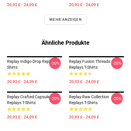
20,93 £ - 24,09 £
20,93 £ - 24,09 £
MEHR ANZEIGEN
Ähnliche Produkte
Replay Indigo Drop Replays T-
Replay Fusion Threads
-20%
-20%
Shirts
Replays T-Shirts
20,93 £ - 24,09 £
20,93 £ - 24,09 £
Replay Crafted Capsule
Replay Raw Collection
-20%
-20%
Replays T-Shirts
Replays T-Shirts
20,93 £ - 24,09 £
20,93 £ - 24,09 £