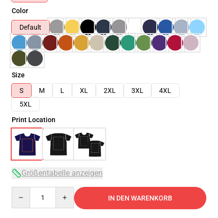
Color
Default
Size
S
M
L
XL
2XL
3XL
4XL
5XL
Print Location
Größentabelle anzeigen
Quantity
IN DEN WARENKORB