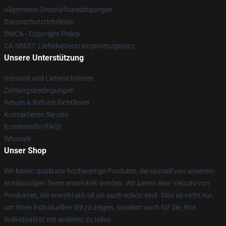
Allgemeine Geschäftsbedingungen
Datenschutzrichtlinien
DMCA - Copyright Policy
CA SB657: Lieferkettentransparenzgesetz
Unsere Unterstützung
Versand und Lieferrichtlinien
Zahlungsbedingungen
Return & Refund Richtlinien
Kontaktieren Sie uns
Kundenhilfe (FAQ)
Whosale
Unser Shop
Wir bieten qualitativ hochwertige Produkte, die speziell von unserem
erstklassigen Team entwickelt werden. Wir bieten eine Vielzahl von
Produkten, die sowohl stilvoll als auch schön sind. Dies ist nicht nur,
um Ihren individuellen Stil zu zeigen, sondern auch für Sie, Ihre
Individualität mit anderen zu teilen.