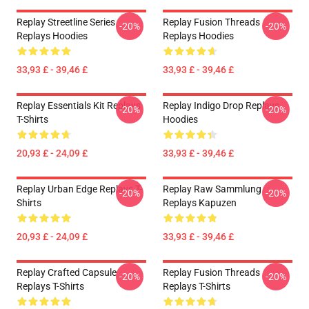
Replay Streetline Series
Replay Fusion Threads
-20%
-20%
Replays Hoodies
Replays Hoodies
33,93 £ - 39,46 £
33,93 £ - 39,46 £
Replay Essentials Kit Replays
Replay Indigo Drop Replays
-20%
-20%
T-Shirts
Hoodies
20,93 £ - 24,09 £
33,93 £ - 39,46 £
Replay Urban Edge Replays T-
Replay Raw Sammlung
-20%
-20%
Shirts
Replays Kapuzen
20,93 £ - 24,09 £
33,93 £ - 39,46 £
Replay Crafted Capsule
Replay Fusion Threads
-20%
-20%
Replays T-Shirts
Replays T-Shirts