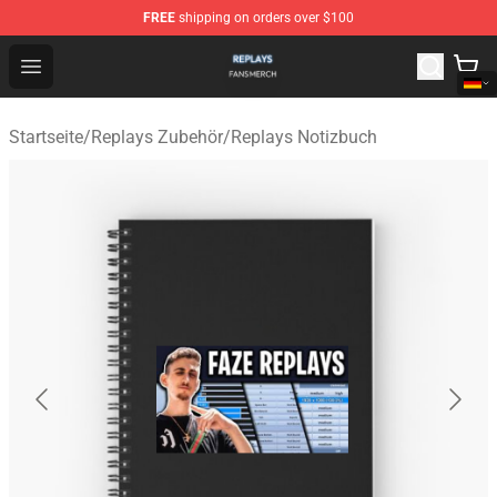
FREE
shipping on orders over $100
Replays Shop - Official Replays Merchandise Store
Open menu
Startseite
/
Replays Zubehör
/
Replays Notizbuch