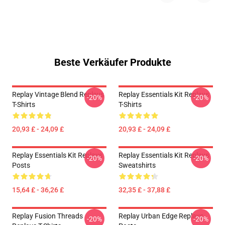
Beste Verkäufer Produkte
Replay Vintage Blend Replays
Replay Essentials Kit Replays
-20%
-20%
T-Shirts
T-Shirts
20,93 £ - 24,09 £
20,93 £ - 24,09 £
Replay Essentials Kit Replays
Replay Essentials Kit Replays
-20%
-20%
Posts
Sweatshirts
15,64 £ - 36,26 £
32,35 £ - 37,88 £
Replay Fusion Threads
Replay Urban Edge Replays
-20%
-20%