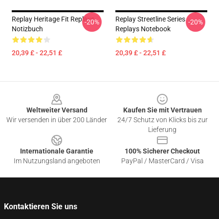
Replay Heritage Fit Replays
Replay Streetline Series
-20%
-20%
Notizbuch
Replays Notebook
20,39 £ - 22,51 £
20,39 £ - 22,51 £
Footer
Weltweiter Versand
Kaufen Sie mit Vertrauen
Wir versenden in über 200 Länder
24/7 Schutz von Klicks bis zur
Lieferung
Internationale Garantie
100% Sicherer Checkout
Im Nutzungsland angeboten
PayPal / MasterCard / Visa
Kontaktieren Sie uns