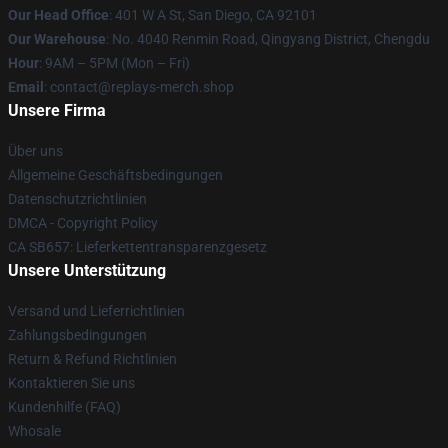
Our Head Office
: 401 W A St, San Diego, CA 92101
Our Warehouse
: No. 4040 Renmin Road, Qingyang District, Chengdu
Hour
: 9AM – 5PM (Mon – Fri)
Email
: contact@replays-merch.shop
Unsere Firma
Über uns
Allgemeine Geschäftsbedingungen
Datenschutzrichtlinien
DMCA - Copyright Policy
CA SB657: Lieferkettentransparenzgesetz
Unsere Unterstützung
Versand und Lieferrichtlinien
Zahlungsbedingungen
Return & Refund Richtlinien
Kontaktieren Sie uns
Kundenhilfe (FAQ)
Whosale