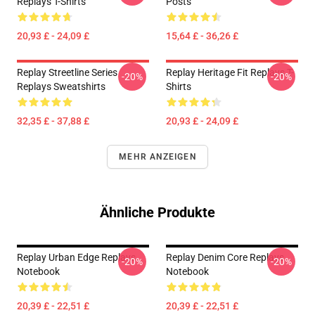
Replays T-Shirts
Posts
20,93 £ - 24,09 £
15,64 £ - 36,26 £
Replay Streetline Series
Replay Heritage Fit Replays T-
-20%
-20%
Replays Sweatshirts
Shirts
32,35 £ - 37,88 £
20,93 £ - 24,09 £
MEHR ANZEIGEN
Ähnliche Produkte
Replay Urban Edge Replays
Replay Denim Core Replays
-20%
-20%
Notebook
Notebook
20,39 £ - 22,51 £
20,39 £ - 22,51 £