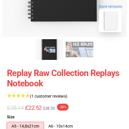
blank template
Replay Raw Collection Replays
Notebook
(1 customer reviews)
£28.14
£22.52
-20%
$28.50
Size
A5 - 14,8x21cm
A6 - 10x14cm