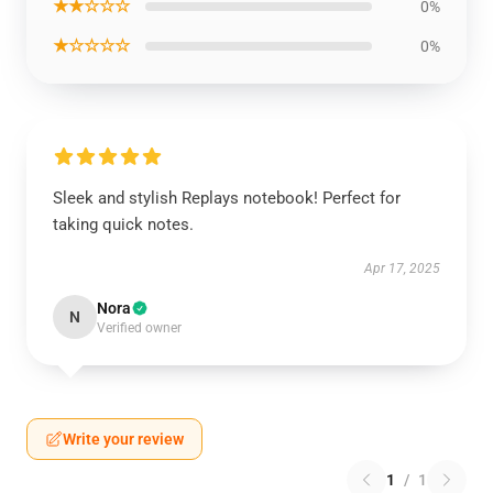
★★☆☆☆
0%
★☆☆☆☆
0%
Sleek and stylish Replays notebook! Perfect for
taking quick notes.
Apr 17, 2025
Nora
N
Verified owner
Write your review
1
/
1