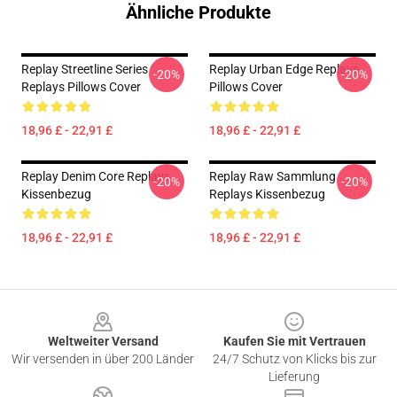
Ähnliche Produkte
Replay Streetline Series
Replay Urban Edge Replays
-20%
-20%
Replays Pillows Cover
Pillows Cover
18,96 £ - 22,91 £
18,96 £ - 22,91 £
Replay Denim Core Replays
Replay Raw Sammlung
-20%
-20%
Kissenbezug
Replays Kissenbezug
18,96 £ - 22,91 £
18,96 £ - 22,91 £
Footer
Weltweiter Versand
Kaufen Sie mit Vertrauen
Wir versenden in über 200 Länder
24/7 Schutz von Klicks bis zur
Lieferung