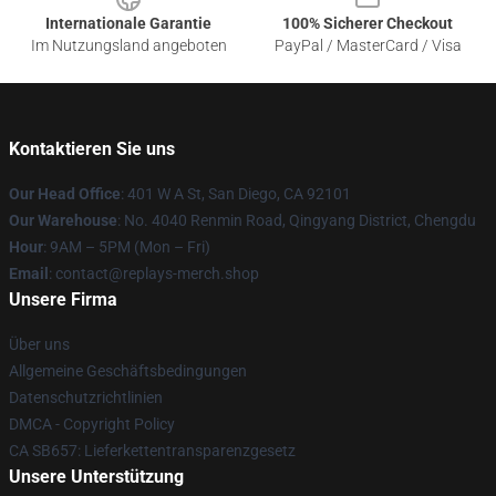
Internationale Garantie
100% Sicherer Checkout
Im Nutzungsland angeboten
PayPal / MasterCard / Visa
Kontaktieren Sie uns
Our Head Office
: 401 W A St, San Diego, CA 92101
Our Warehouse
: No. 4040 Renmin Road, Qingyang District, Chengdu
Hour
: 9AM – 5PM (Mon – Fri)
Email
: contact@replays-merch.shop
Unsere Firma
Über uns
Allgemeine Geschäftsbedingungen
Datenschutzrichtlinien
DMCA - Copyright Policy
CA SB657: Lieferkettentransparenzgesetz
Unsere Unterstützung