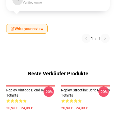
R
Verified owner
Write your review
1
/
1
Beste Verkäufer Produkte
Replay Vintage Blend Replays
Replay Streetline Serie Replays
-20%
-20%
T-Shirts
T-Shirts
20,93 £ - 24,09 £
20,93 £ - 24,09 £