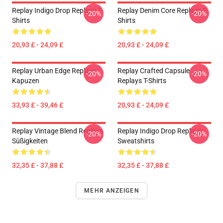
Replay Indigo Drop Replays T-
Replay Denim Core Replays T-
-20%
-20%
Shirts
Shirts
20,93 £ - 24,09 £
20,93 £ - 24,09 £
Replay Urban Edge Replays
Replay Crafted Capsule
-20%
-20%
Kapuzen
Replays T-Shirts
33,93 £ - 39,46 £
20,93 £ - 24,09 £
Replay Vintage Blend Replays
Replay Indigo Drop Replays
-20%
-20%
Süßigkeiten
Sweatshirts
32,35 £ - 37,88 £
32,35 £ - 37,88 £
MEHR ANZEIGEN