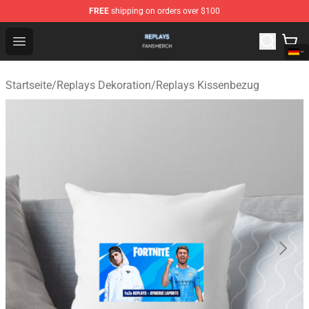
FREE
shipping on orders over $100
Replays Shop - Official Replays Merchandise Store
Open menu
Startseite
/
Replays Dekoration
/
Replays Kissenbezug