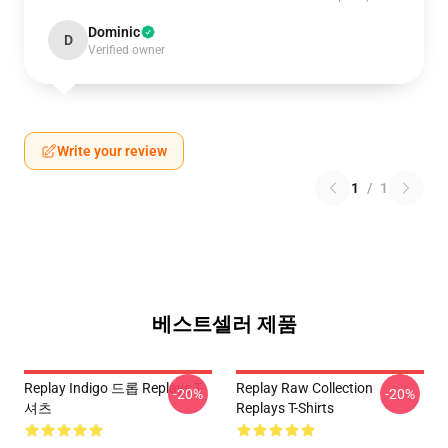
Dominic
D
Verified owner
Write your review
1
/
1
베스트셀러 제품
Replay Indigo 드롭 Replays T-
Replay Raw Collection
-20%
-20%
셔츠
Replays T-Shirts