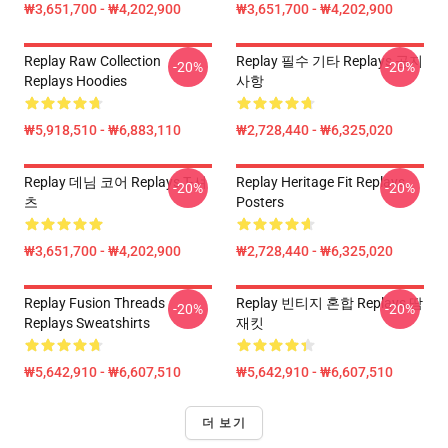
₩3,651,700 - ₩4,202,900
₩3,651,700 - ₩4,202,900
Replay Raw Collection
Replay 필수 기타 Replays 공지
-20%
-20%
Replays Hoodies
사항
₩5,918,510 - ₩6,883,110
₩2,728,440 - ₩6,325,020
Replay 데님 코어 Replays T-셔
Replay Heritage Fit Replays
-20%
-20%
츠
Posters
₩3,651,700 - ₩4,202,900
₩2,728,440 - ₩6,325,020
Replay Fusion Threads
Replay 빈티지 혼합 Replays 땀
-20%
-20%
Replays Sweatshirts
재킷
₩5,642,910 - ₩6,607,510
₩5,642,910 - ₩6,607,510
더 보기