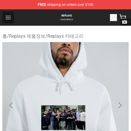
FREE
shipping on orders over $100
Replays Shop - Official Replays Merchandise Store
Open menu
홈
/
Replays 제품정보
/
Replays 카테고리