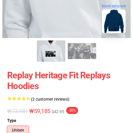
blank template
Replay Heritage Fit Replays
Hoodies
(2 customer reviews)
₩73,981
₩59,185
-20%
$42.95
Type
Unisex